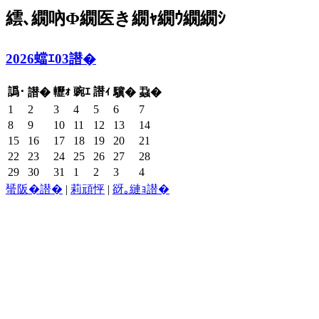
繧､繝吶Φ繝医き繝ｬ繝ｳ繝繝ｼ
2026蟷ｴ03譛�
譌･
轣ｫ
豌ｴ
譛ｨ
譛�
驥�
蝨�
1
2
3
4
5
6
7
8
9
10
11
12
13
14
15
16
17
18
19
20
21
22
23
24
25
26
27
28
29
30
31
1
2
3
4
蜑阪�譛�
|
莉頑怦
|
谺｡縺ｮ譛�