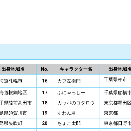
出身地域名
No.
キャラクター名
出身地域
千葉県柏市
海道札幌市
16
カブ左衛門
海道根釧地区
17
ふにゃっしー
千葉県船橋
手県陸前高田市
18
カッパのコタロウ
東京都墨田
島県須賀川市
19
すわん君
東京都
島県矢吹町
20
ちょこ太郎
東京都日野