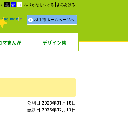
ふりがなをつける
よみあげる
色：
黒
青
白
 Language
▼
羽生市ホームページへ
まんが
デザイン集
公開日 2023年01月18日
更新日 2023年02月17日