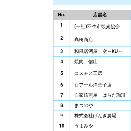
No.
店舗名
1
(一社)羽生市観光協会
2
髙橋商店
3
和風居酒屋 空～KU～
4
焼肉 信山
5
コスモス工房
6
ロアール洋菓子店
7
自家焙煎屋 はらだ珈琲
8
まつのや
9
株式会社げんき農場
10
うまみや