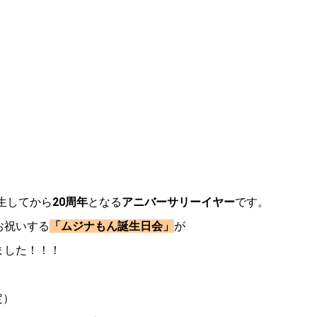
誕生してから
20周年
となる
アニバーサリーイヤー
です。
お祝いする
「ムジナもん誕生日会」
が
ました！！！
定）