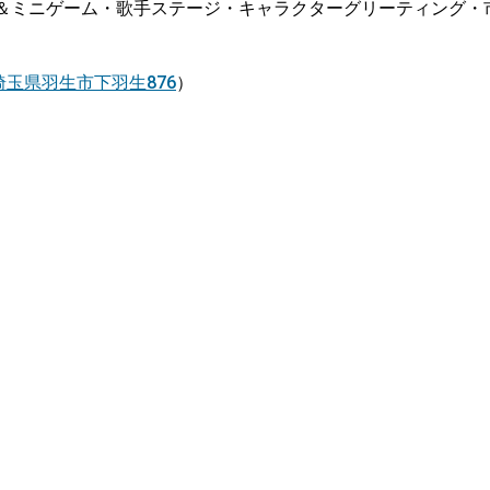
＆ミニゲーム・歌手ステージ・キャラクターグリーティング・
埼玉県羽生市下羽生876
）