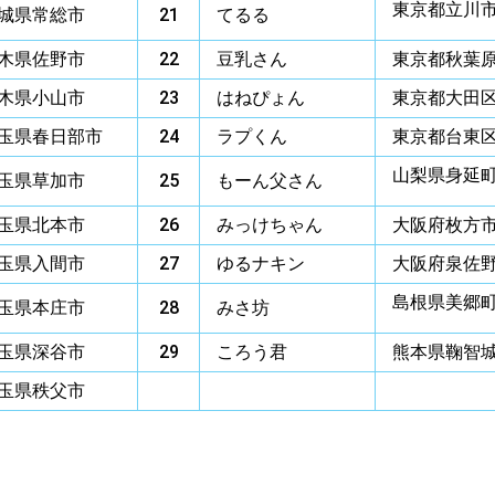
東京都立川
城県常総市
21
てるる
木県佐野市
22
豆乳さん
東京都秋葉
木県小山市
23
はねぴょん
東京都大田
玉県春日部市
24
ラプくん
東京都台東
山梨県身延
玉県草加市
25
もーん父さん
玉県北本市
26
みっけちゃん
大阪府枚方
玉県入間市
27
ゆるナキン
大阪府泉佐
島根県美郷
玉県本庄市
28
みさ坊
玉県深谷市
29
ころう君
熊本県鞠智
玉県秩父市