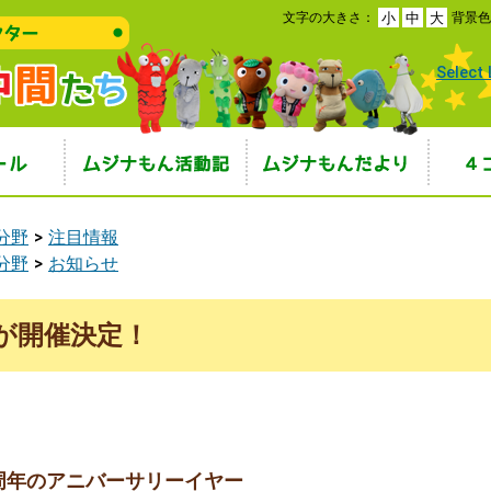
本
文字の大きさ：
背景
小
中
大
文
へ
Select
移
動
ジナもんと仲間た
ムジナもん活動記
ムジナもんだより
４コマ
分野
注目情報
分野
お知らせ
が開催決定！
周年のアニバーサリーイヤー