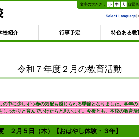
本
文字の大きさ：
背景
小
中
大
文
へ
Select Language
移
動
学校紹介
行事予定
特色ある教
令和７年度２月の教育活動
しの中に少しずつ春の気配も感じられる季節となりました。学年の
をしっかりと育んでいけたらと思います。今後とも、本校の教育活
年度 ２月５日（木）【おはやし体験・３年】