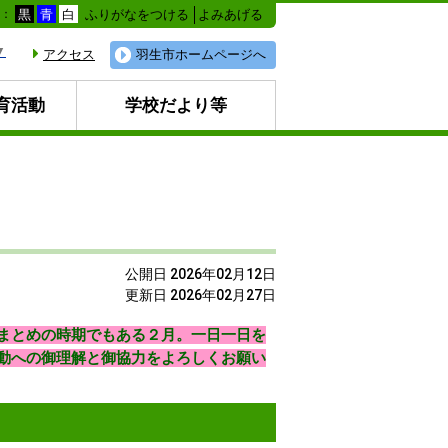
ふりがなをつける
よみあげる
色：
黒
青
白
▼
アクセス
羽生市ホームページへ
育活動
学校だより等
公開日 2026年02月12日
更新日 2026年02月27日
まとめの時期でもある２月。一日一日を
動への御理解と御協力をよろしくお願い