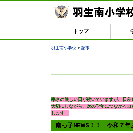
トップ
羽生南小学校
記事
寒さの厳しい日が続いていますが、日差
大切にしながら、次の学年につながる力
します。
南っ子NEWS！！ 令和７