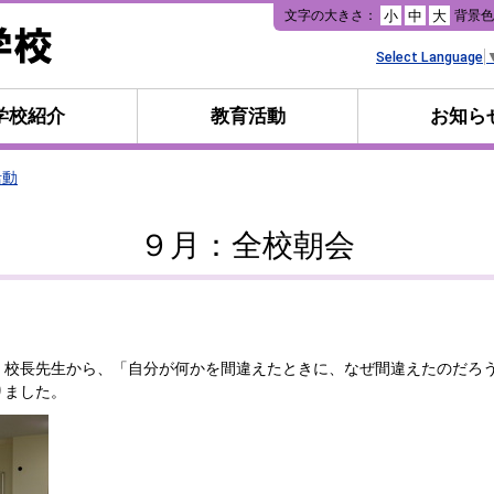
本
文字の大きさ：
背景
小
中
大
文
へ
Select Language
移
動
学校紹介
教育活動
お知ら
活動
９月：全校朝会
校長先生から、「自分が何かを間違えたときに、なぜ間違えたのだろ
ありました。