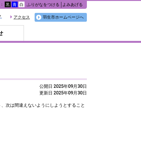
ふりがなをつける
よみあげる
色：
黒
青
白
▼
アクセス
羽生市ホームページへ
せ
公開日 2025年09月30日
更新日 2025年09月30日
う、次は間違えないようにしようとすること