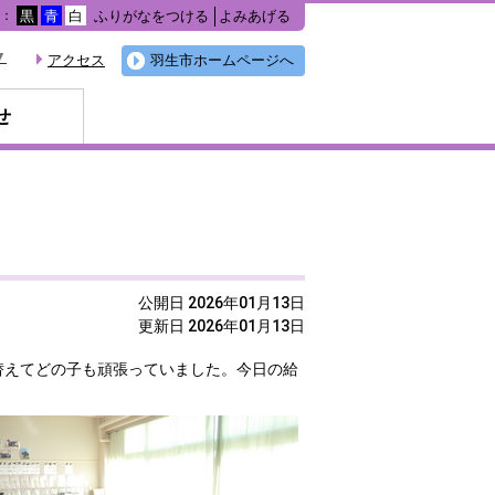
ふりがなをつける
よみあげる
色：
黒
青
白
▼
アクセス
羽生市ホームページへ
せ
公開日 2026年01月13日
更新日 2026年01月13日
替えてどの子も頑張っていました。今日の給