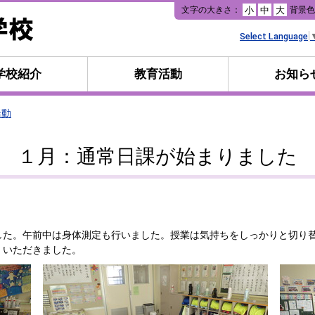
本
文字の大きさ：
背景
小
中
大
文
へ
Select Language
移
動
学校紹介
教育活動
お知ら
活動
１月：通常日課が始まりました
た。午前中は身体測定も行いました。授業は気持ちをしっかりと切り
くいただきました。