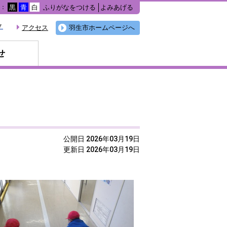
ふりがなをつける
よみあげる
色：
黒
青
白
▼
アクセス
羽生市ホームページへ
せ
公開日 2026年03月19日
更新日 2026年03月19日