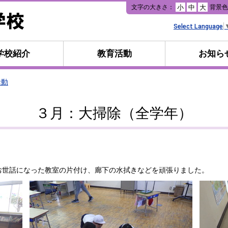
本
文字の大きさ：
背景
小
中
大
文
へ
Select Language
移
動
学校紹介
教育活動
お知ら
活動
３月：大掃除（全学年）
世話になった教室の片付け、廊下の水拭きなどを頑張りました。