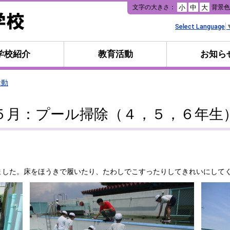
本
文字の大きさ：
背景
小
中
大
文
へ
Select Language
移
動
学校紹介
教育活動
お知ら
活動
５月：プール掃除（４，５，６年生
した。床をほうきで履いたり、たわしでこすったりしてきれいにして