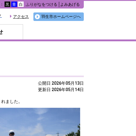
ふりがなをつける
よみあげる
色：
黒
青
白
▼
アクセス
羽生市ホームページへ
せ
）
公開日 2026年05月13日
更新日 2026年05月14日
くれました。