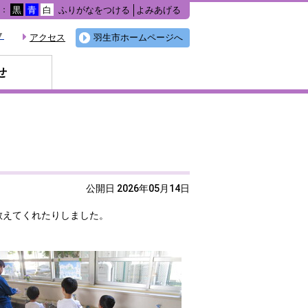
ふりがなをつける
よみあげる
色：
黒
青
白
▼
アクセス
羽生市ホームページへ
せ
公開日 2026年05月14日
教えてくれたりしました。