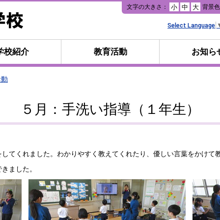
本
文字の大きさ：
背景
小
中
大
文
へ
Select Language
移
動
学校紹介
教育活動
お知ら
活動
５月：手洗い指導（１年生）
してくれました。わかりやすく教えてくれたり、優しい言葉をかけて
できました。