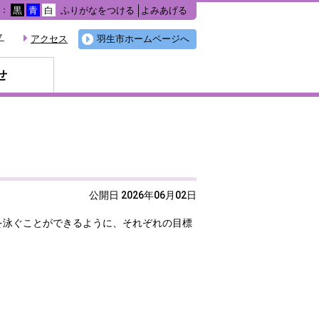
ふりがなをつける
よみあげる
色：
黒
青
白
▼
アクセス
羽生市ホームページへ
せ
公開日 2026年06月02日
を泳ぐことができるように、それぞれの目標