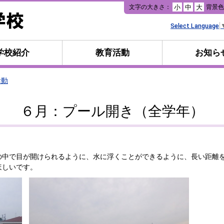
本
文字の大きさ：
背景
小
中
大
文
へ
Select Language
移
動
学校紹介
教育活動
お知ら
活動
６月：プール開き（全学年）
中で目が開けられるように、水に浮くことができるように、長い距離
ほしいです。