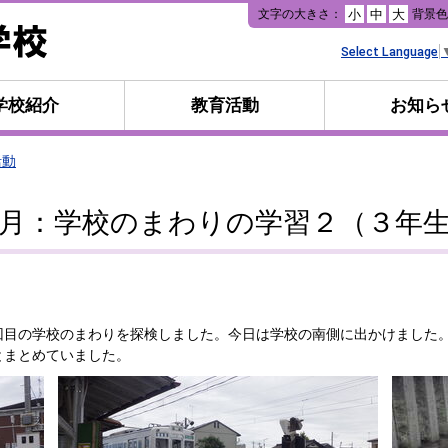
本
文字の大きさ：
背景
小
中
大
文
へ
Select Language
移
動
学校紹介
教育活動
お知ら
活動
月：学校のまわりの学習２（３年
目の学校のまわりを探検しました。今日は学校の南側に出かけました
とまとめていました。