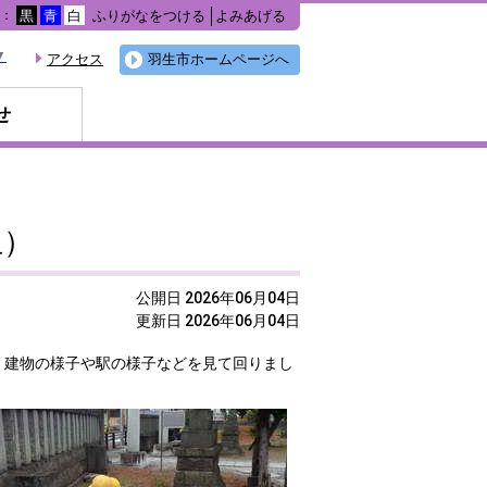
ふりがなをつける
よみあげる
色：
黒
青
白
▼
アクセス
羽生市ホームページへ
せ
生）
公開日 2026年06月04日
更新日 2026年06月04日
。建物の様子や駅の様子などを見て回りまし