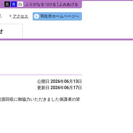
ふりがなをつける
よみあげる
色：
黒
青
白
▼
アクセス
羽生市ホームページへ
せ
公開日 2026年06月13日
更新日 2026年06月17日
資源回収に御協力いただきました保護者の皆