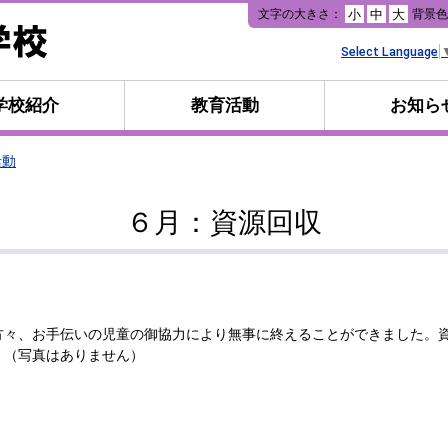
本
文字の大きさ：
背景
小
中
大
文
へ
Select Language
移
動
学校紹介
教育活動
お知ら
活動
６月：資源回収
々、お手伝いの児童の御協力により無事に終えることができました。
。（写真はありません）