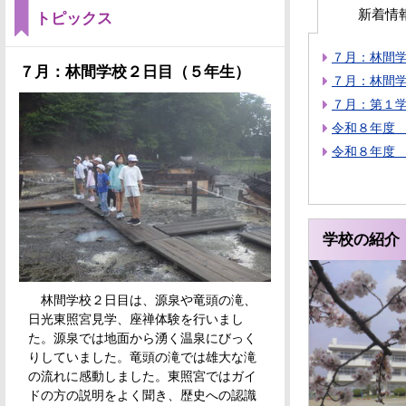
新着情
トピックス
７月：林間
７月：林間学校２日目（５年生）
７月：林間
７月：第１
令和８年度
令和８年度
学校の紹介
林間学校２日目は、源泉や竜頭の滝、
日光東照宮見学、座禅体験を行いまし
た。源泉では地面から湧く温泉にびっく
りしていました。竜頭の滝では雄大な滝
の流れに感動しました。東照宮ではガイ
ドの方の説明をよく聞き、歴史への認識