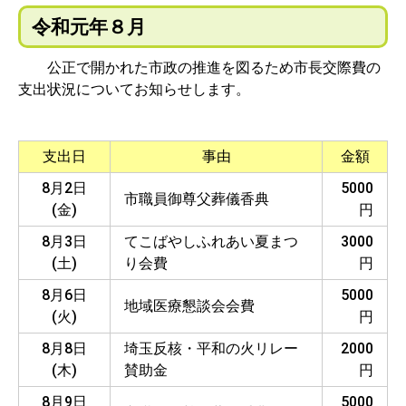
令和元年８月
公正で開かれた市政の推進を図るため市長交際費の
支出状況についてお知らせします。
支出日
事由
金額
8月2日
5000
市職員御尊父葬儀香典
(金)
円
8月3日
てこばやしふれあい夏まつ
3000
(土)
り会費
円
8月6日
5000
地域医療懇談会会費
(火)
円
8月8日
埼玉反核・平和の火リレー
2000
(木)
賛助金
円
8月9日
5000