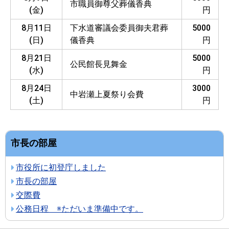
市職員御尊父葬儀香典
(金)
円
8月11日
下水道審議会委員御夫君葬
5000
(日)
儀香典
円
8月21日
5000
公民館長見舞金
(水)
円
8月24日
3000
中岩瀬上夏祭り会費
(土)
円
市長の部屋
市役所に初登庁しました
市長の部屋
交際費
公務日程 ※ただいま準備中です。