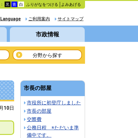
ふりがなをつける
よみあげる
色：
黒
青
白
 Language
ご利用案内
サイトマップ
市政情報
分野から探す
市長の部屋
市役所に初登庁しました
2月10日
市長の部屋
交際費
公務日程 ※ただいま準
備中です。