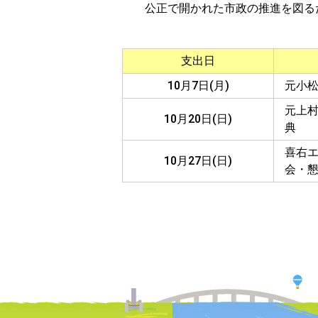
公正で開かれた市政の推進を図るた
支出日
10月7日(月)
元小
元上
10月20日(日)
典
喜右
10月27日(日)
会・