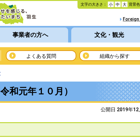
本
文字の大きさ：
背景
小
中
大
文
へ
Foreign
移
動
事業者の方へ
文化・観光
よくある質問
組織から探す
費
（令和元年１０月）
公開日 2019年1