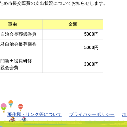
め市長交際費の支出状況についてお知らせします。
事由
金額
松自治会長葬儀香典
5000円
村君自治会長葬儀香
5000円
エ門新田役員研修
3000円
懇親会会費
著作権・リンク等について
プライバシーポリシー
ホ