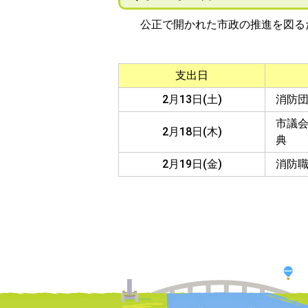
公正で開かれた市政の推進を図るた
支出日
2月13日(土)
消防
市議
2月18日(木)
典
2月19日(金)
消防