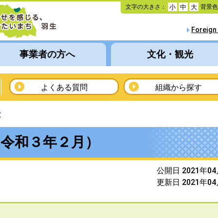
本
文字の大きさ：
背景
小
中
大
文
へ
Foreign
移
動
事業者の方へ
文化・観光
よくある質問
組織から探す
費
（令和３年２月）
公開日 2021年0
更新日 2021年0