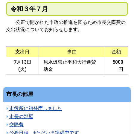
令和３年７月
公正で開かれた市政の推進を図るため市長交際費の
支出状況についてお知らせします。
支出日
事由
金額
7月13日
原水爆禁止平和大行進賛
5000
(火)
助金
円
市長の部屋
市役所に初登庁しました
市長の部屋
交際費
公務日程 ※ただいま準備中です。