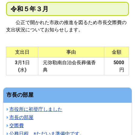
令和５年３月
公正で開かれた市政の推進を図るため市長交際費の
支出状況についてお知らせします。
支出日
事由
金額
3月1日
元弥勒南自治会長葬儀香
5000
(水)
典
円
市長の部屋
市役所に初登庁しました
市長の部屋
交際費
公務日程 ※ただいま準備中です。