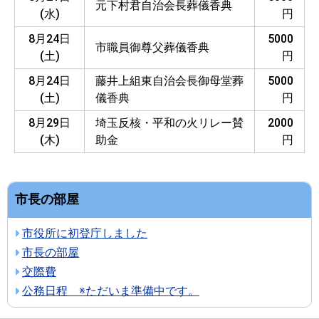
元下村君自治会長葬儀香典
(水)
円
8月24日
5000
市職員御尊父葬儀香典
(土)
円
8月24日
藤井上組東自治会長御母堂葬
5000
(土)
儀香典
円
8月29日
埼玉反核・平和の火リレー賛
2000
(木)
助金
円
市長の部屋
市役所に初登庁しました
市長の部屋
交際費
公務日程 ※ただいま準備中です。