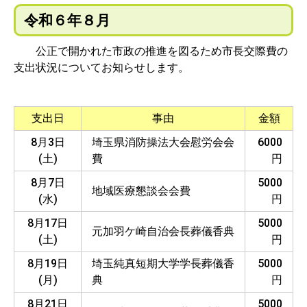
令和６年８月
公正で開かれた市政の推進を図るため市長交際費の
支出状況についてお知らせします。
支出日
事由
金額
8月3日
埼玉県消防操法大会慰労会会
6000
(土)
費
円
8月7日
5000
地域医療懇談会会費
(水)
円
8月17日
5000
元加羽ケ崎自治会長葬儀香典
(土)
円
8月19日
埼玉純真短期大学学長葬儀香
5000
(月)
典
円
8月21日
5000