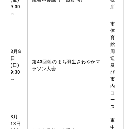
9:30
所
～
市
体
育
館
3月8
周
日
辺
第43回藍のまち羽生さわやかマ
(日)
及
ラソン大会
9:30
び
～
市
内
コ
ー
ス
3月
東
13日
中