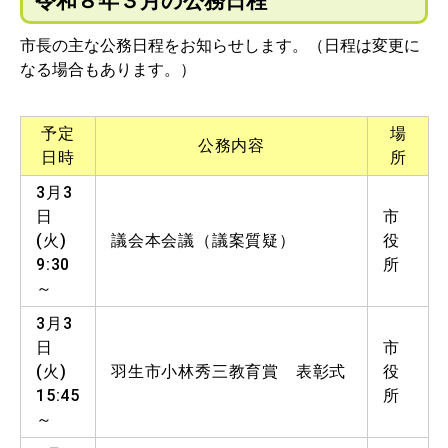
令和８年３月の公務日程
市長の主な公務日程をお知らせします。（日程は変更に
なる場合もあります。）
予定
場
公務内容
日時
所
3月3
日
市
(火)
議会本会議（議案質疑）
役
9:30
所
～
3月3
日
市
(火)
羽生市小林秀三教育賞 表彰式
役
15:45
所
～