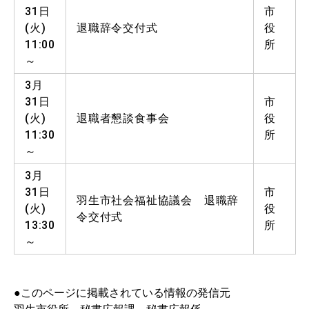
31日
市
(火)
退職辞令交付式
役
11:00
所
～
3月
31日
市
(火)
退職者懇談食事会
役
11:30
所
～
3月
31日
市
羽生市社会福祉協議会 退職辞
(火)
役
令交付式
13:30
所
～
●このページに掲載されている情報の発信元