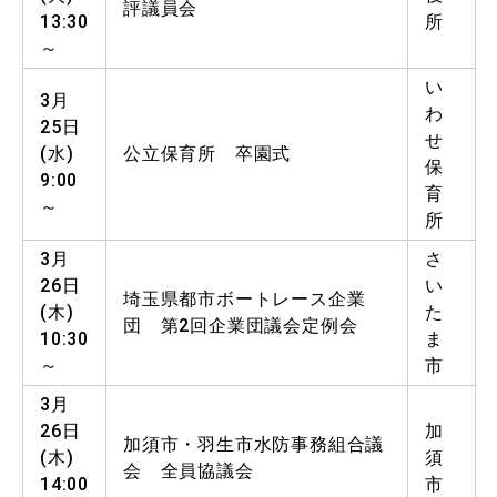
評議員会
13:30
所
～
い
3月
わ
25日
せ
(水)
公立保育所 卒園式
保
9:00
育
～
所
3月
さ
26日
い
埼玉県都市ボートレース企業
(木)
た
団 第2回企業団議会定例会
10:30
ま
～
市
3月
26日
加
加須市・羽生市水防事務組合議
(木)
須
会 全員協議会
14:00
市