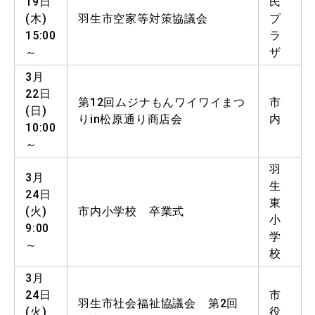
19日
民
(木)
羽生市空家等対策協議会
プ
15:00
ラ
～
ザ
3月
22日
第12回ムジナもんワイワイまつ
市
(日)
りin松原通り商店会
内
10:00
～
羽
3月
生
24日
東
(火)
市内小学校 卒業式
小
9:00
学
～
校
3月
24日
市
羽生市社会福祉協議会 第2回
(火)
役