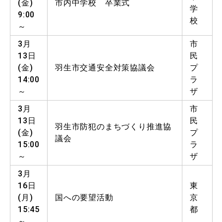
(金)
市内中学校 卒業式
学
9:00
校
～
3月
市
13日
民
(金)
羽生市交通安全対策協議会
プ
14:00
ラ
～
ザ
3月
市
13日
民
羽生市防犯のまちづくり推進協
(金)
プ
議会
15:00
ラ
～
ザ
3月
16日
東
(月)
国への要望活動
京
15:45
都
～