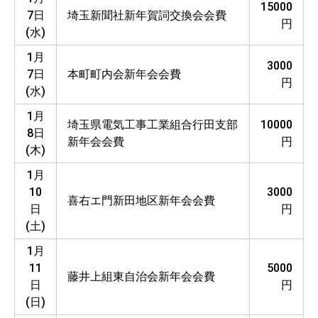
15000
7日
埼玉新聞社新年賀詞交換会会費
円
(水)
1月
3000
7日
本町町内会新年会会費
円
(水)
1月
埼玉県電気工事工業組合行田支部
10000
8日
新年会会費
円
(木)
1月
10
3000
喜右エ門新田地区新年会会費
日
円
(土)
1月
11
5000
藤井上組東自治会新年会会費
日
円
(日)