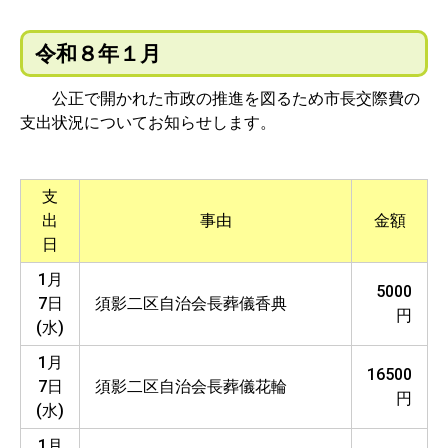
令和８年１月
公正で開かれた市政の推進を図るため市長交際費の
支出状況についてお知らせします。
支
出
事由
金額
日
1月
5000
7日
須影二区自治会長葬儀香典
円
(水)
1月
16500
7日
須影二区自治会長葬儀花輪
円
(水)
1月