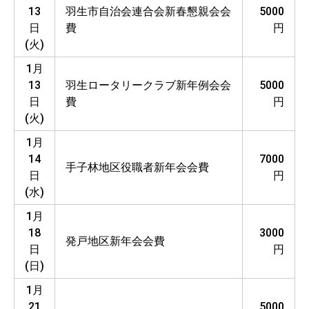
13
羽生市自治会連合会新春懇親会会
5000
日
費
円
(火)
1月
13
羽生ロータリークラブ新年例会会
5000
日
費
円
(火)
1月
14
7000
手子林地区役職者新年会会費
日
円
(水)
1月
18
3000
発戸地区新年会会費
日
円
(日)
1月
21
5000