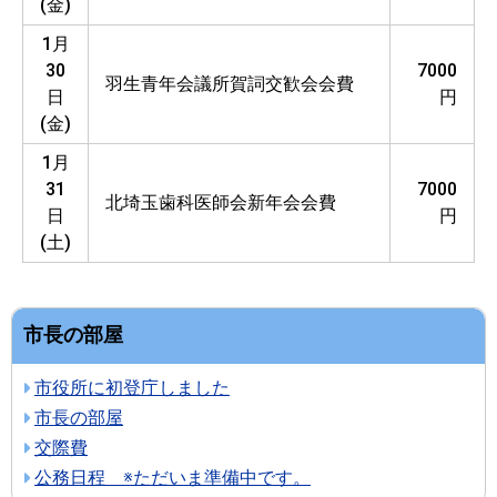
(金)
1月
30
7000
羽生青年会議所賀詞交歓会会費
日
円
(金)
1月
31
7000
北埼玉歯科医師会新年会会費
日
円
(土)
市長の部屋
市役所に初登庁しました
市長の部屋
交際費
公務日程 ※ただいま準備中です。