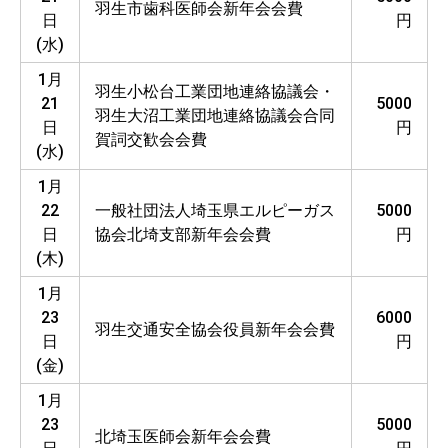
羽生市歯科医師会新年会会費
日
円
(水)
1月
羽生小松台工業団地連絡協議会・
21
5000
羽生大沼工業団地連絡協議会合同
日
円
賀詞交歓会会費
(水)
1月
22
一般社団法人埼玉県エルピーガス
5000
日
協会北埼支部新年会会費
円
(木)
1月
23
6000
羽生交通安全協会役員新年会会費
日
円
(金)
1月
23
5000
北埼玉医師会新年会会費