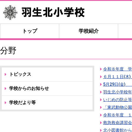
トップ
学校紹介
分野
令和８年度 学
トピックス
６月１１日(木
5月29日(金)
学校からのお知らせ
羽生北小学校年
いじめの防止等
学校だより等
「東武動物公園
令和８年度 １
救急救命講習会
北小図書館から