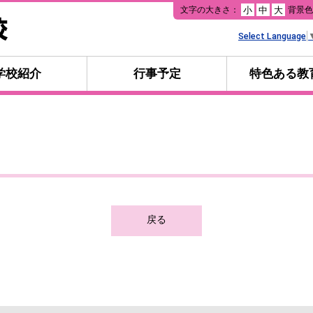
本
文字の大きさ：
背景
小
中
大
文
へ
Select Language
移
動
学校紹介
行事予定
特色ある教
戻る