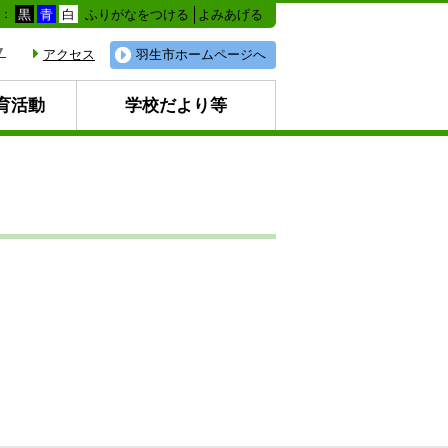
ふりがなをつける
よみあげる
色：
黒
青
白
▼
アクセス
羽生市ホームページへ
育活動
学校だより等