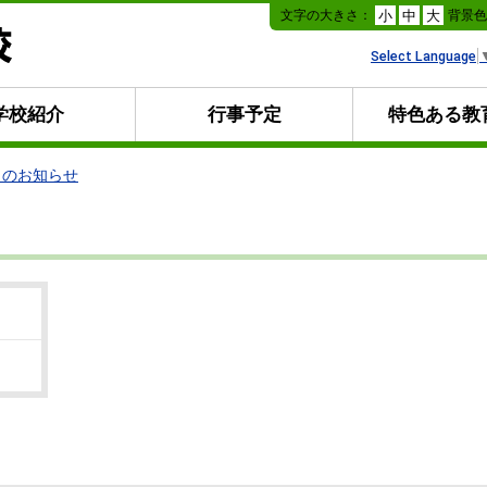
本
文字の大きさ：
背景
小
中
大
文
へ
Select Language
移
動
学校紹介
行事予定
特色ある教
らのお知らせ