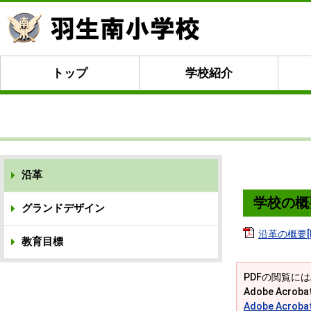
トップ
学校紹介
沿革
学校の概
グランドデザイン
沿革の概要[P
教育目標
PDFの閲覧には
Adobe Acr
Adobe Acro