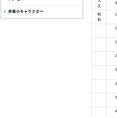
大
正
井泉小キャラクター
昭
和