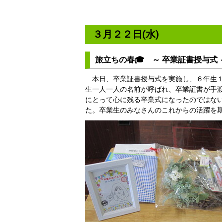
３月２２日(水)
旅立ちの春🎓 ～ 卒業証書授与式
本日、卒業証書授与式を実施し、６年生１
生一人一人の名前が呼ばれ、卒業証書が手
にとって心に残る卒業式になったのではな
た。卒業生のみなさんのこれからの活躍を