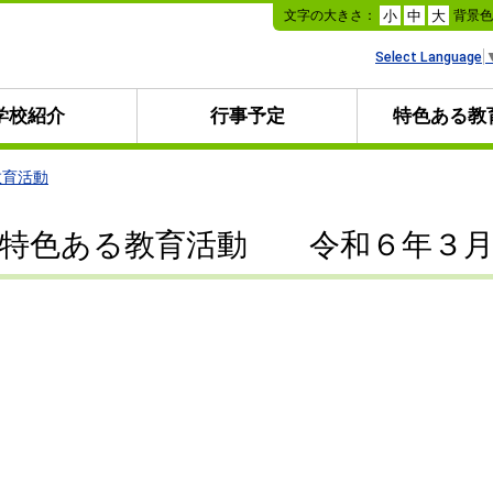
本
文字の大きさ：
背景
小
中
大
文
へ
Select Language
移
動
学校紹介
行事予定
特色ある教
教育活動
特色ある教育活動 令和６年３