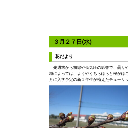
３月２７日(水)
花だより
先週末から前線や低気圧の影響で、曇りや
域によっては、ようやくちらほらと桜がほ
月に入学予定の新１年生が植えたチューリ