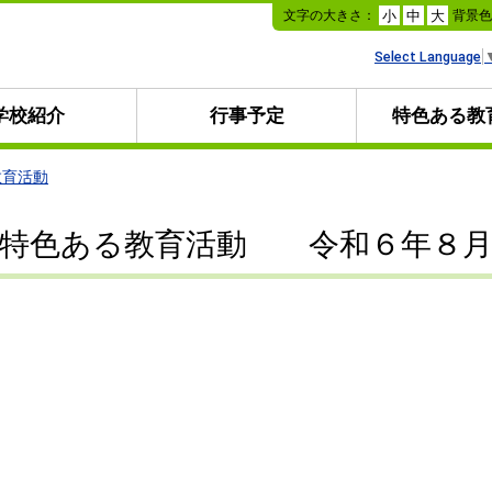
本
文字の大きさ：
背景
小
中
大
文
へ
Select Language
移
動
学校紹介
行事予定
特色ある教
教育活動
特色ある教育活動 令和６年８