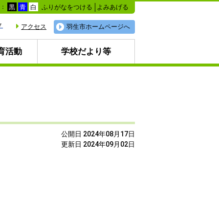
ふりがなをつける
よみあげる
色：
黒
青
白
▼
アクセス
羽生市ホームページへ
育活動
学校だより等
月
公開日 2024年08月17日
更新日 2024年09月02日