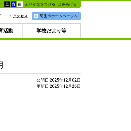
ふりがなをつける
よみあげる
色：
黒
青
白
▼
アクセス
羽生市ホームページへ
育活動
学校だより等
月
公開日 2025年12月02日
更新日 2025年12月26日