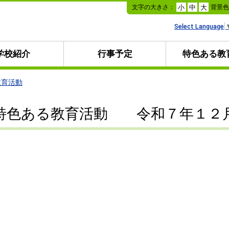
本
文字の大きさ：
背景
小
中
大
文
へ
Select Language
移
動
学校紹介
行事予定
特色ある教
教育活動
特色ある教育活動 令和７年１２