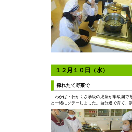
１２月１０日（水）
採れたて野菜で
わかば・わかくさ学級の児童が学級園で育
と一緒にソテーしました。自分達で育て、