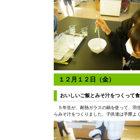
１２月１２日（金）
おいしいご飯とみそ汁をつくって食
５年生が、耐熱ガラスの鍋を使って、羽生
らみそ汁をつくりました。子供達は手際よ