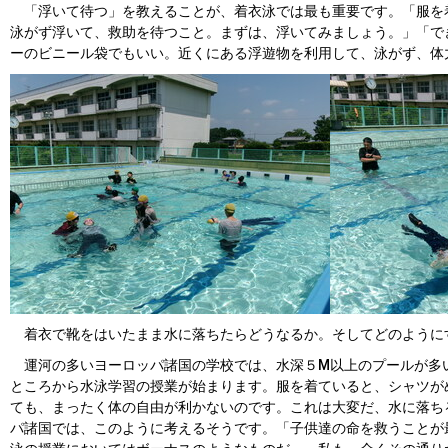
「浮いて待つ」を教えることが、着衣泳では最も重要です。「服を
泳がず浮いて、救助を待つこと。まずは、浮いてみましょう。」「で
ーのビニール袋でもいい。近くにある浮遊物を利用して、泳がず、体
着衣で靴をはいたまま水に落ちたらどうなるか。そしてどのように
運河の多いヨーロッパ諸国の学校では、水深５M以上のプールが多
ところから水泳学習の授業が始まります。服を着ていると、シャツが
ても、まったく体の自由が利かないのです。これは大変だ、水に落ち
パ諸国では、このように考えるそうです。「子供達の命を救うことが