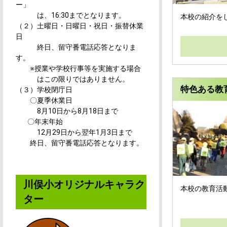
ー」
は、16:30までとなります。
本校の紹介を
（２）土曜日・日曜日・祝日・振替休業
日
終日、留守番電話応答となりま
す。
※授業や学校行事等を実施する場合
はこの限りではありません。
特色ある教
（３）学校閉庁日
〇夏季休業日
8月10日から8月18日まで
〇
年末年始
12
月
29
日から翌年
1
月
3
日まで
終日、留守番電話応答となります。
川俣小オリジナルキャラク
本校の教育活
ター