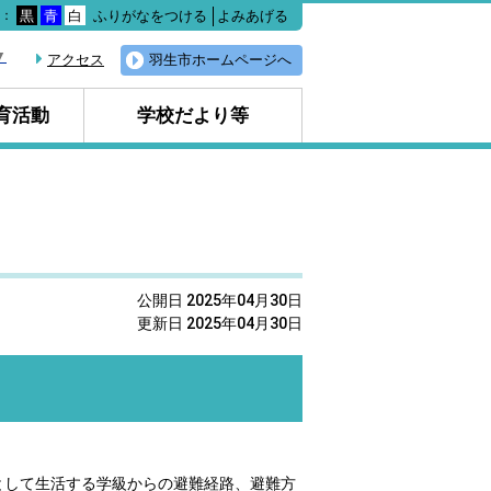
ふりがなをつける
よみあげる
色：
黒
青
白
▼
アクセス
羽生市ホームページへ
育活動
学校だより等
公開日 2025年04月30日
更新日 2025年04月30日
として生活する学級からの避難経路、避難方