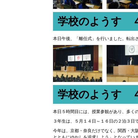
学校のようす 
本日午後、「離任式」を行いました。転出
学校のようす 
本日５時間目には、授業参観があり、多く
３年生は、５月１４日～１６日の２泊３日
今年は、京都・奈良だけでなく、関西・大
とともにゆかしを追求しよう」となってい