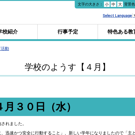
本
文字の大きさ：
背景
小
中
大
文
へ
Select Language
移
動
学校紹介
行事予定
特色ある教
育活動
学校のようす【４月】
４月３０日（水）
施されました。
に、迅速かつ安全に行動すること」、新しい学年になりましたので「主