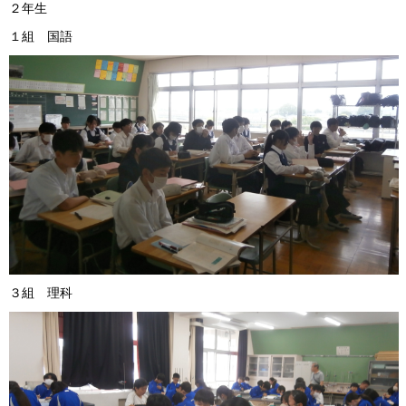
２年生
１組 国語 ２組 
３組 理科 ４組 