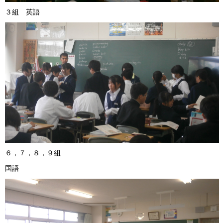
３組 英語 ４組 
６，７，８，９組
国語 英