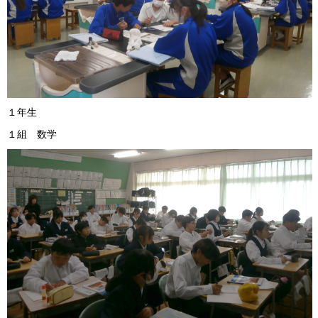
１年生
１組 数学 ２組 