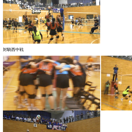
対騎西中戦