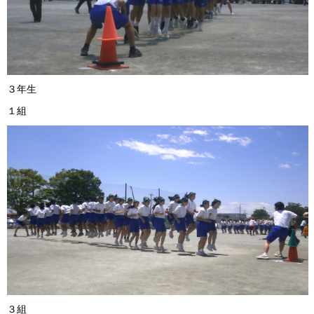
３年生
１組 ２
３組 ４