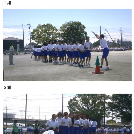
１組 ２
３組 ４