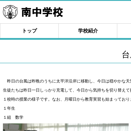
トップ
学校紹介
台
昨日の台風は昨晩のうちに太平洋沿岸に移動し、今日は穏やかな天
生徒たちは昨日一日しっかり充電して、今日から気持ちを切り替えて
１校時の授業の様子です。なお、月曜日から教育実習も始まっており
１年生
１組 数学 ２組 