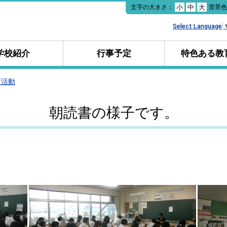
本
文字の大きさ：
背景
小
中
大
文
へ
Select Language
移
動
学校紹介
行事予定
特色ある教
育活動
朝読書の様子です。