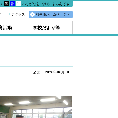
ふりがなをつける
よみあげる
色：
黒
青
白
▼
アクセス
羽生市ホームページへ
育活動
学校だより等
公開日 2026年06月10日