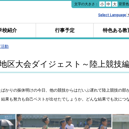
本
文字の大きさ：
背景
小
中
大
文
へ
Select Language
移
動
学校紹介
行事予定
特色ある教
育活動
地区大会ダイジェスト～陸上競技
ばかりの振休明けの今日、他の競技からはだいぶ遅れて陸上競技の部
、結果も努力も自己ベストが出せたでしょうか。どんな結果でも次につ