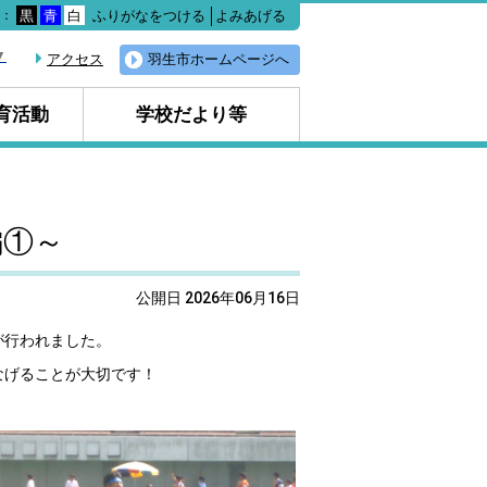
ふりがなをつける
よみあげる
色：
黒
青
白
▼
アクセス
羽生市ホームページへ
育活動
学校だより等
編①～
公開日 2026年06月16日
が行われました。
なげることが大切です！