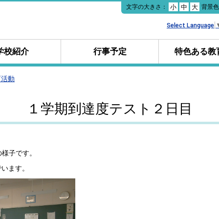
本
文字の大きさ：
背景
小
中
大
文
へ
Select Language
移
動
学校紹介
行事予定
特色ある教
育活動
１学期到達度テスト２日目
の様子です。
でいます。