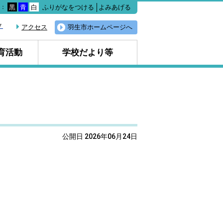
ふりがなをつける
よみあげる
色：
黒
青
白
▼
アクセス
羽生市ホームページへ
育活動
学校だより等
公開日 2026年06月24日