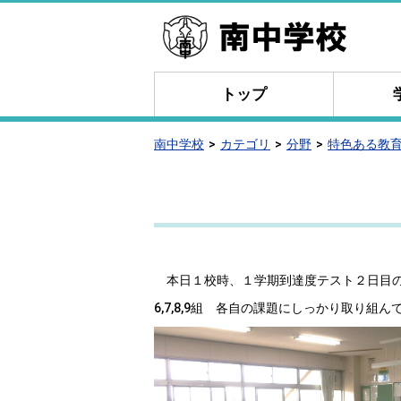
トップ
南中学校
カテゴリ
分野
特色ある教
本日１校時、１学期到達度テスト２日目
6,7,8,9組 各自の課題にしっかり取り組ん