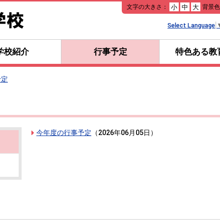
本
文字の大きさ：
背景
小
中
大
文
へ
Select Language
移
動
学校紹介
行事予定
特色ある教
予定
今年度の行事予定
（
2026年06月05日
）