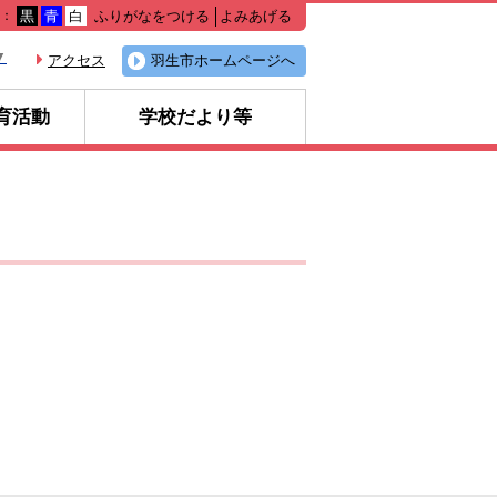
ふりがなをつける
よみあげる
色：
黒
青
白
▼
アクセス
羽生市ホームページへ
育活動
学校だより等