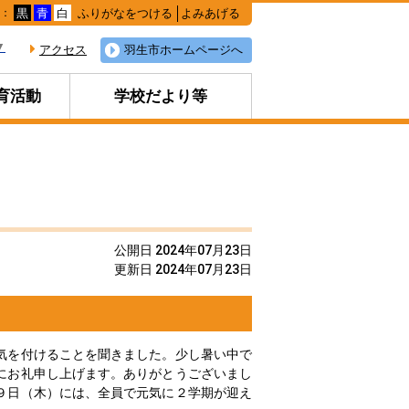
ふりがなをつける
よみあげる
色：
黒
青
白
▼
アクセス
羽生市ホームページへ
育活動
学校だより等
公開日 2024年07月23日
更新日 2024年07月23日
気を付けることを聞きました。少し暑い中で
にお礼申し上げます。ありがとうございまし
９日（木）には、全員で元気に２学期が迎え