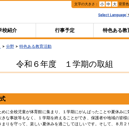
本
文字の大きさ：
背景
小
中
大
文
へ
Select Language
移
動
学校紹介
行事予定
特色ある教
リ
分野
特色ある教育活動
令和６年度 １学期の取組
式
ために全校児童が体育館に集まり、１学期にがんばったことや夏休みに
大きな事故等もなく、１学期を終えることができ、保護者や地域の皆様
きまりを守って、楽しい夏休みを過ごしてほしいです。そして、８月２