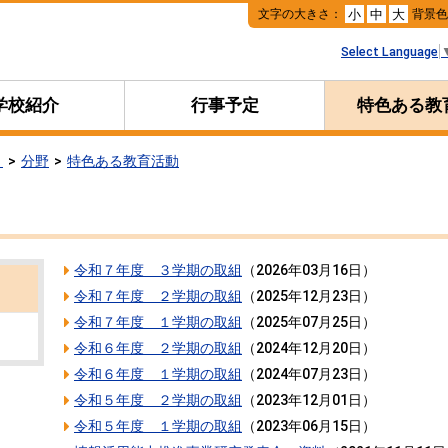
本
文字の大きさ：
背景
小
中
大
文
へ
Select Language
移
動
学校紹介
行事予定
特色ある教
リ
分野
特色ある教育活動
令和７年度 ３学期の取組
（
2026年03月16日
）
令和７年度 ２学期の取組
（
2025年12月23日
）
令和７年度 １学期の取組
（
2025年07月25日
）
令和６年度 ２学期の取組
（
2024年12月20日
）
令和６年度 １学期の取組
（
2024年07月23日
）
令和５年度 ２学期の取組
（
2023年12月01日
）
令和５年度 １学期の取組
（
2023年06月15日
）