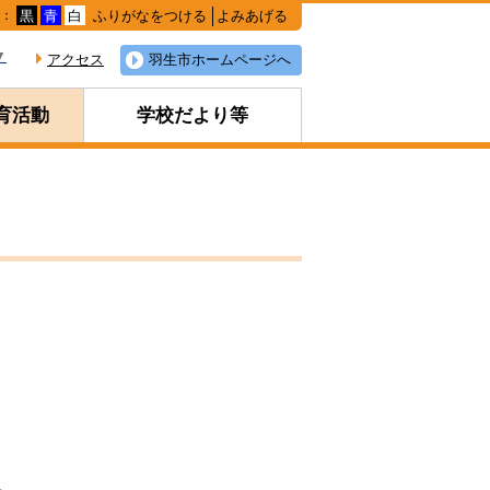
ふりがなをつける
よみあげる
色：
黒
青
白
▼
アクセス
羽生市ホームページへ
育活動
学校だより等