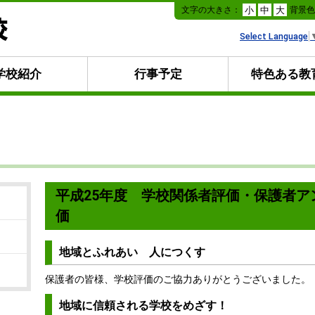
本
文字の大きさ：
背景
小
中
大
文
へ
Select Language
移
動
学校紹介
行事予定
特色ある教
平成25年度 学校関係者評価・保護者
価
地域とふれあい 人につくす
保護者の皆様、学校評価のご協力ありがとうございました。
地域に信頼される学校をめざす！