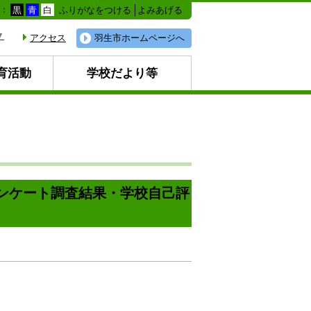
ふりがなをつける
よみあげる
色：
黒
青
白
▼
アクセス
羽生市ホームページへ
育活動
学校だより等
アンケート調査結果・学校自己評