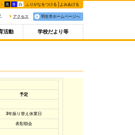
ふりがなをつける
よみあげる
色：
黒
青
白
▼
アクセス
羽生市ホームページへ
育活動
学校だより等
予定
3年振り替え休業日
表彰朝会