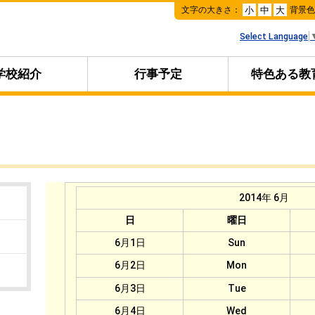
本
文字の大きさ：
背景
小
中
大
文
へ
Select Language
移
動
学校紹介
行事予定
特色ある教
2014年 6月
日
曜日
6月1日
Sun
6月2日
Mon
6月3日
Tue
6月4日
Wed