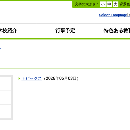
本
文字の大きさ：
背景
小
中
大
文
へ
Select Language
移
動
学校紹介
行事予定
特色ある教
ス
トピックス
（
2026年06月03日
）