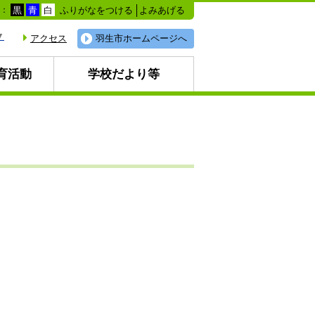
ふりがなをつける
よみあげる
色：
黒
青
白
▼
アクセス
羽生市ホームページへ
育活動
学校だより等