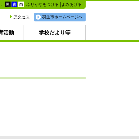
ふりがなをつける
よみあげる
色：
黒
青
白
アクセス
羽生市ホームページへ
育活動
学校だより等