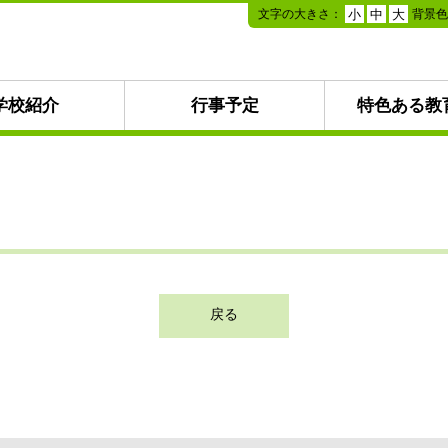
本
文字の大きさ：
背景
小
中
大
文
へ
移
動
学校紹介
行事予定
特色ある教
戻る