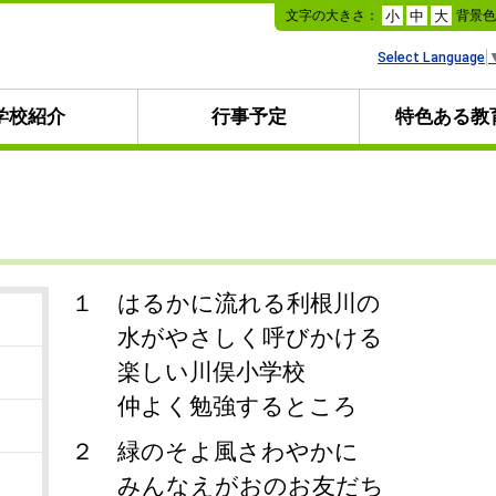
本
文字の大きさ：
背景
小
中
大
文
へ
Select Language
移
動
学校紹介
行事予定
特色ある教
１ はるかに流れる利根川の
水がやさしく呼びかける
楽しい川俣小学校
仲よく勉強するところ
２ 緑のそよ風さわやかに
みんなえがおのお友だち