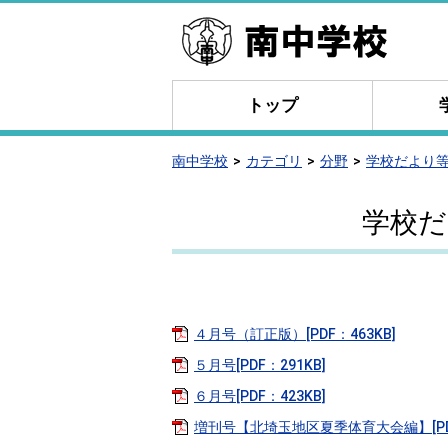
トップ
南中学校
カテゴリ
分野
学校だより
学校だ
４月号（訂正版）[PDF：463KB]
５月号[PDF：291KB]
６月号[PDF：423KB]
増刊号【北埼玉地区夏季体育大会編】[PDF