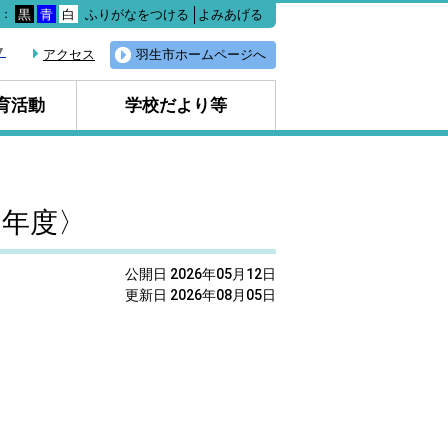
ふりがなをつける
よみあげる
色：
黒
青
白
▼
アクセス
羽生市ホームページへ
育活動
学校だより等
８年度〉
公開日 2026年05月12日
更新日 2026年08月05日