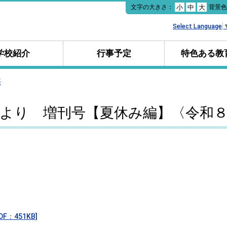
本
文字の大きさ：
背景
小
中
大
文
へ
Select Language
移
動
学校紹介
行事予定
特色ある教
等
より 増刊号【夏休み編】〈令和
：451KB]