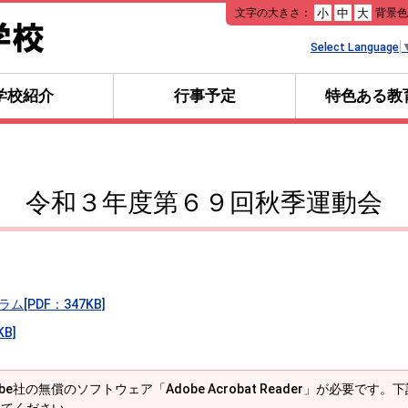
本
文字の大きさ：
背景
小
中
大
文
へ
Select Language
移
動
学校紹介
行事予定
特色ある教
令和３年度第６９回秋季運動会
PDF：347KB]
B]
e社の無償のソフトウェア「Adobe Acrobat Reader」が必要です。下記の