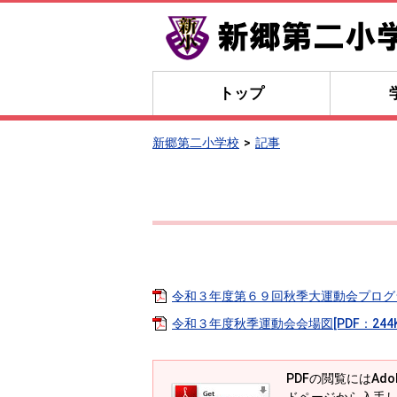
トップ
新郷第二小学校
記事
令和３年度第６９回秋季大運動会プログラム[
令和３年度秋季運動会会場図[PDF：244K
PDFの閲覧にはAdob