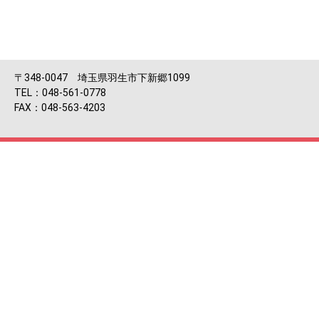
〒348-0047 埼玉県羽生市下新郷1099
TEL：048-561-0778
FAX：048-563-4203