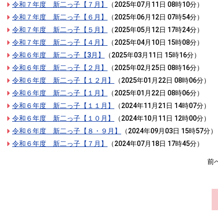
令和７年度 新二っ子【７月】
（
2025年07月11日 08時10分
）
令和７年度 新二っ子【６月】
（
2025年06月12日 07時54分
）
令和７年度 新二っ子【５月】
（
2025年05月12日 17時24分
）
令和７年度 新二っ子【４月】
（
2025年04月10日 15時08分
）
令和６年度 新二っ子【3月】
（
2025年03月11日 15時16分
）
令和６年度 新二っ子【２月】
（
2025年02月25日 08時16分
）
令和６年度 新二っ子【１２月】
（
2025年01月22日 08時06分
）
令和６年度 新二っ子【１月】
（
2025年01月22日 08時06分
）
令和６年度 新二っ子【１１月】
（
2024年11月21日 14時07分
）
令和６年度 新二っ子【１０月】
（
2024年10月11日 12時00分
）
令和６年度 新二っ子【８・９月】
（
2024年09月03日 15時57分
）
令和６年度 新二っ子【７月】
（
2024年07月18日 17時45分
）
前