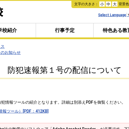
本
文字の大きさ：
背景
小
中
大
文
へ
Select Language
移
動
学校紹介
行事予定
特色ある教
クス
らのお知らせ
防犯速報第１号の配信について
犯情報ツールの紹介となります。詳細は別添えPDFを御覧ください。
ツール）[PDF：412KB]