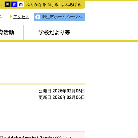
ふりがなをつける
よみあげる
色：
黒
青
白
▼
アクセス
羽生市ホームページへ
育活動
学校だより等
公開日 2026年02月06日
更新日 2026年02月06日